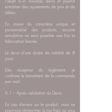
l'objet d'un nouveau devis et pourra
entraîner des ajustements de prix et de
délais.
En raison du caractère unique et
personnalisé des produits, aucune
annulation ne sera possible une fois la
fabrication lancée.
Le devis d’une durée de validité de 8
jours.
Dès réception du règlement, je
confirme le lancement de la commande
par mail.
6.1 – Après validation du Devis
En cas d’erreur sur le produit, nous ne
pourrions réimprimer à nos frais ou vous