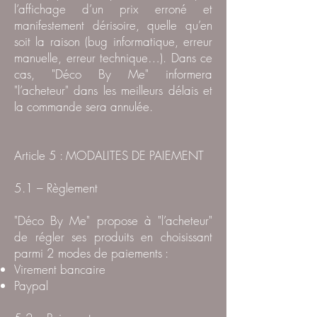
l’affichage d’un prix erroné et
manifestement dérisoire, quelle qu’en
soit la raison (bug informatique, erreur
manuelle, erreur technique…). Dans ce
cas, "Déco By Me" informera
"l’acheteur" dans les meilleurs délais et
la commande sera annulée.
Article 5 : MODALITES DE PAIEMENT
5.1 – Règlement
"Déco By Me" propose à "l’acheteur"
de régler ses produits en choisissant
parmi 2 modes de paiements :
Virement bancaire
Paypal​