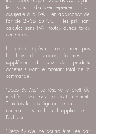
Il est rappelé que "Déco By Me" ayant
le statut d’auto-entrepreneur non
assujettie à la TVA – en application de
l’article 293B du CGI – les prix sont
calculés sans TVA, toutes autres taxes
comprises.
Les prix indiqués ne comprennent pas
les frais de livraison, facturés en
supplément du prix des produits
achetés suivant le montant total de la
commande.
"Déco By Me" se réserve le droit de
modifier ses prix à tout moment.
Toutefois le prix figurant le jour de la
commande sera le seul applicable à
l’acheteur.
"Déco By Me" ne pourra être liée par