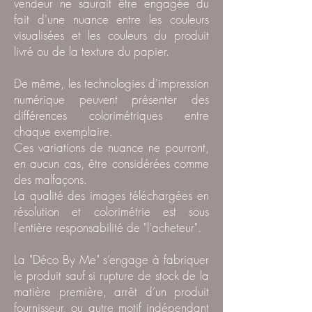
vendeur ne saurait être engagée du
fait d'une nuance entre les couleurs
visualisées et les couleurs du produit
livré ou de la texture du papier.
De même, les technologies d'impression
numérique peuvent présenter des
différences colorimétriques entre
chaque exemplaire.
Ces variations de nuance ne pourront,
en aucun cas, être considérées comme
des malfaçons.
La qualité des images téléchargées en
résolution et colorimétrie est sous
l'entière responsabilité de "l'acheteur".
La "Déco By Me" s’engage à fabriquer
le produit sauf si rupture de stock de la
matière première, arrêt d’un produit
fournisseur, ou autre motif indépendant