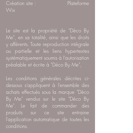
Création site : Plateforme
Wix
Le site est la propriété de "Déco By
Me", en sa totalité, ainsi que les droits
y afférents. Toute reproduction intégrale
ou partielle et les liens hypertextes
systématiquement soumis à l’autorisation
préalable et écrite à "Déco By Me",
Les conditions générales décrites ci-
dessous s’appliquent à l’ensemble des
achats effectués sous la marque "Déco
By Me" vendus sur le site "Déco By
Me". Le fait de commander des
produits sur ce site entraine
l’application automatique de toutes les
conditions.