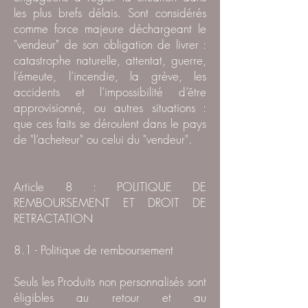
les plus brefs délais. Sont considérés
comme force majeure déchargeant le
"vendeur" de son obligation de livrer :
catastrophe naturelle, attentat, guerre,
l’émeute, l’incendie, la grève, les
accidents et l’impossibilité d’être
approvisionné, ou autres situations :
que ces faits se déroulent dans le pays
de "l’acheteur" ou celui du "vendeur".
Article 8 : POLITIQUE DE
REMBOURSEMENT ET DROIT DE
RETRACTATION
8.1 - Politique de remboursement
Seuls les Produits non personnalisés sont
éligibles au retour et au