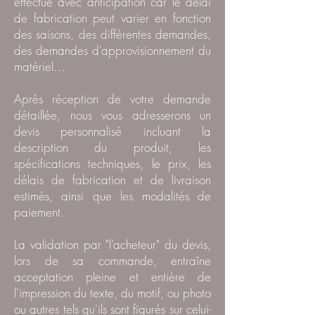
effectué avec anticipation car le délai
de fabrication peut varier en fonction
des saisons, des différentes demandes,
des demandes d’approvisionnement du
matériel…
Après réception de votre demande
détaillée, nous vous adresserons un
devis personnalisé incluant la
description du produit, les
spécifications techniques, le prix, les
délais de fabrication et de livraison
estimés, ainsi que les modalités de
paiement.
La validation par "l’acheteur" du devis,
lors de sa commande, entraîne
acceptation pleine et entière de
l'impression du texte, du motif, ou photo
ou autres tels qu'ils sont figurés sur celui-