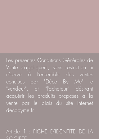
Les présentes Conditions Générales de
Vente s’appliquent, sans restriction ni
réserve à l’ensemble des ventes
conclues par "Déco By Me" le
"vendeur", et "l’acheteur" désirant
acquérir les produits proposés à la
vente par le biais du site internet
decobyme.fr
Article 1 : FICHE D’IDENTITE DE LA
SOCIETE