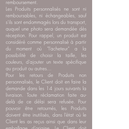
remboursement.
Les Produits personnalisés ne sont ni
remboursables, ni échangeables, sauf
s’ils sont endommagés lors du transport,
auquel une photo sera demandée dès
réception. Pour rappel, un produit est
considéré comme personnalisé à partir
du moment où "l’acheteur" a la
possibilité de choisir la taille, les
couleurs, d’ajouter un texte spécifique
au produit ou autres…
Pour les retours de Produits non
personnalisés, le Client doit en faire la
demande dans les 14 jours suivants la
livraison. Toute réclamation faite au-
delà de ce délai sera refusée. Pour
pouvoir être retournés, les Produits
doivent être inutilisés, dans l’état où le
Client les as reçus ainsi que dans leur
emballage d’origine. Le Client doit