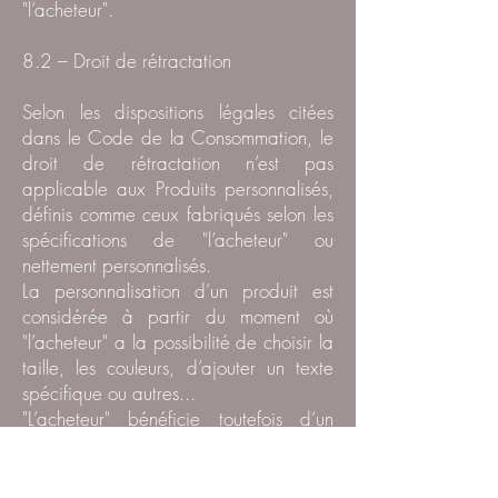
"l’acheteur".
8.2 – Droit de rétractation
Selon les dispositions légales citées
dans le Code de la Consommation, le
droit de rétractation n’est pas
applicable aux Produits personnalisés,
définis comme ceux fabriqués selon les
spécifications de "l’acheteur" ou
nettement personnalisés.
La personnalisation d’un produit est
considérée à partir du moment où
"l’acheteur" a la possibilité de choisir la
taille, les couleurs, d’ajouter un texte
spécifique ou autres...
"L’acheteur" bénéficie toutefois d’un
délai de rétractation de 14 jours à
compter de la date de sa Commande
pour les produits non personnalisés,