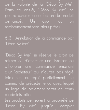
de la volonté de la "Déco By Me".
Dans ce cas-là, "Déco By Me" ne
pourra assurer la confection du produit
demandé. Un avoir ou un
remboursement sera alors prévu.
6.3 - Annulation de la commande par
"Déco By Me"
"Déco By Me" se réserve le droit de
refuser ou d'effectuer une livraison ou
d'honorer une commande émanant
d'un "acheteur" qui n'aurait pas réglé
totalement ou réglé partiellement une
commande précédente ou avec lequel
un litige de paiement serait en cours
d'administration.
Les produits demeurent la propriété de
"Déco By Me" jusqu'au complet