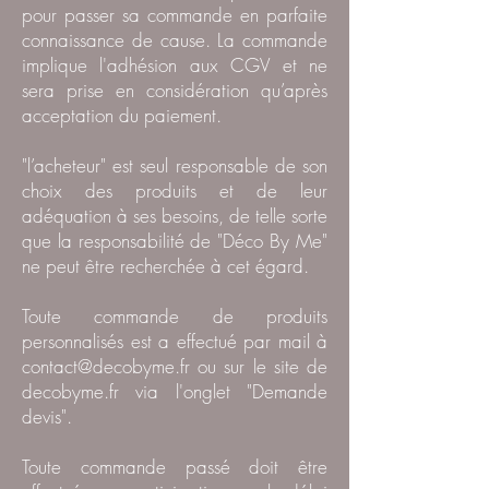
pour passer sa commande en parfaite
connaissance de cause. La commande
implique l'adhésion aux CGV et ne
sera prise en considération qu’après
acceptation du paiement.
"l’acheteur" est seul responsable de son
choix des produits et de leur
adéquation à ses besoins, de telle sorte
que la responsabilité de "Déco By Me"
ne peut être recherchée à cet égard.
Toute commande de produits
personnalisés est a effectué par mail à
contact@decobyme.fr
ou sur le site de
decobyme.fr via l'onglet "Demande
devis".
Toute commande passé doit être