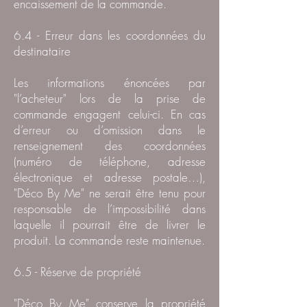
encaissement de la commande.
6.4 - Erreur dans les coordonnées du
destinataire
Les informations énoncées par
"l’acheteur" lors de la prise de
commande engagent celui-ci. En cas
d’erreur ou d’omission dans le
renseignement des coordonnées
(numéro de téléphone, adresse
électronique et adresse postale…),
"Déco By Me" ne serait être tenu pour
responsable de l’impossibilité dans
laquelle il pourrait être de livrer le
produit. La commande reste maintenue.
6.5 - Réserve de propriété
"Déco By Me" conserve la propriété