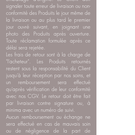
signaler toute erreur de livraison ou non-
conformité des Produits le jour même de
la livraison ou au plus tard le premier
jour ouvré suivant, en joignant une
photo des Produits après ouverture.
Toute réclamation formulée après ce
délai sera rejetée.
Les frais de retour sont à la charge de
"l’acheteur". Les Produits retournés
restent sous la responsabilité du Client
jusqu’à leur réception par nos soins, et
un remboursement sera effectué
qu’après vérification de leur conformité
avec nos CGV. Le retour doit être fait
par livraison contre signature ou, à
minima avec un numéro de suivi.
Aucun remboursement ou échange ne
sera effectué en cas de mauvais soin
ou de négligence de la part de