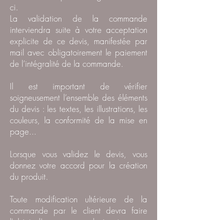
ci.
La validation de la commande
interviendra suite à votre acceptation
explicite de ce devis, manifestée par
mail avec obligatoirement le paiement
de l’intégralité de la commande.
Il est important de vérifier
soigneusement l’ensemble des éléments
du devis : les textes, les illustrations, les
couleurs, la conformité de la mise en
page...
Lorsque vous validez le devis, vous
donnez votre accord pour la création
du produit.
Toute modification ultérieure de la
commande par le client devra faire