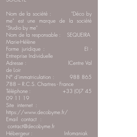
Nom de la société : "Déco by
me" est une marque de la société
"Studio by me"
Nom de la responsable : SEQUEIRA
Marie-Hélène
Forme juridique : EI -
Entreprise Individuelle
Adresse : lCentre Val
de Loir
N° d’immatriculation :
988 865
788
– R.C.S. Chartres - France
Téléphone :
+33 (0)7 45
09 11 19
Site internet :
https://www.decobyme.fr/
Email contact :
contact@decobyme.fr
Hébergeur : Infomaniak