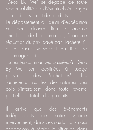
"Déco By Me" se dégage de toute
responsabilité sur d'éventuels échanges
ou remboursement de produits.
Le dépassement du délai d'expédition
ne peut donner lieu à aucune
annulation de la commande, à aucune
réduction du prix payé par "l’acheteur",
et à aucun versement au titre de
dommages et intérêts.
Toutes les commandes passées à "Déco
By Me" sont destinées à l’usage
personnel des "acheteurs". Les
"acheteurs" ou les destinataires des
colis s’interdisent donc toute revente
partielle ou totale des produits.
Il arrive que des évènements
indépendants de notre volonté
interviennent, dans ces cas-là nous nous
engageons à régler la situation dans