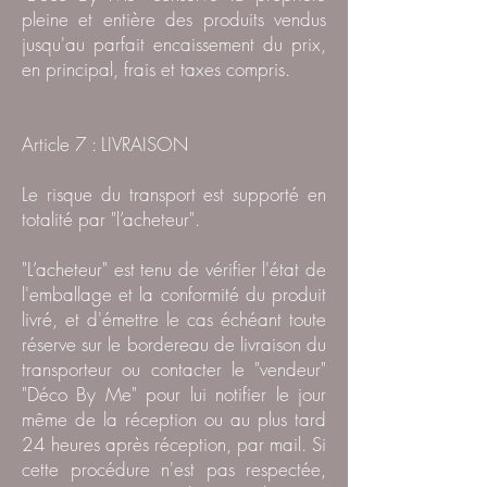
pleine et entière des produits vendus
jusqu'au parfait encaissement du prix,
en principal, frais et taxes compris.
Article 7 : LIVRAISON
Le risque du transport est supporté en
totalité par "l’acheteur".
"L’acheteur" est tenu de vérifier l'état de
l'emballage et la conformité du produit
livré, et d'émettre le cas échéant toute
réserve sur le bordereau de livraison du
transporteur ou contacter le "vendeur"
"Déco By Me" pour lui notifier le jour
même de la réception ou au plus tard
24 heures après réception, par mail. Si
cette procédure n'est pas respectée,