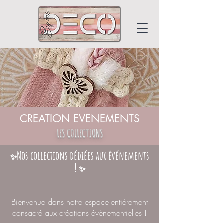
DECO BY ME
CREATION EVENEMENTS
LES COLLECTIONS
Nos collections dédiées aux événements
✨
!
✨
Bienvenue dans notre espace entièrement
consacré aux créations événementielles !