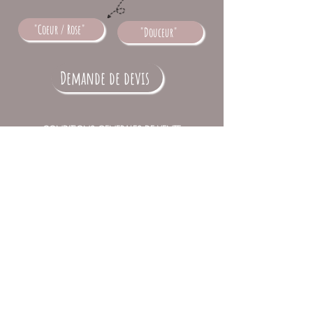
"Coeur / Rose"
"Douceur"
Demande de devis
CONDITIONS GENERALES DE VENTE
FRAIS DE TRANSPORT
REJOIGNEZ-NOUS
CONTACT
SITES QUE JE-RECOMMANDE
A PROPOS - QUI SUIS-JE ?
NEWSLETTER