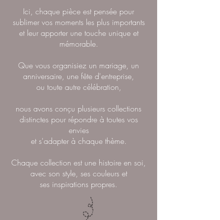
Ici, chaque pièce est pensée pour
sublimer vos moments les plus importants
et leur apporter une touche unique et
mémorable.
Que vous organisiez un mariage, un
anniversaire, une fête d'entreprise,
ou toute autre célébration,
nous avons conçu plusieurs collections
distinctes pour répondre à toutes vos
envies
et s'adapter à chaque thème.
Chaque collection est une histoire en soi,
avec son style, ses couleurs et
ses inspirations propres.